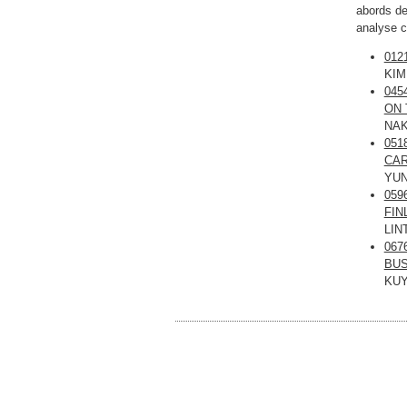
abords de
analyse c
012
KIM
045
ON
NA
051
CA
YUN
059
FIN
LIN
067
BUS
KUY