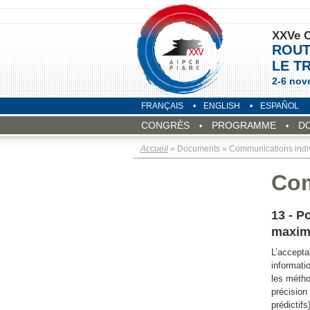
XXVe C
ROUT
LE T
2-6 nov
FRANÇAIS
ENGLISH
ESPAÑOL
CONGRÈS
PROGRAMME
D
Accueil
» Documents » Communications indiv
Com
13 - P
maxim
L’accepta
informati
les métho
précision 
prédictif