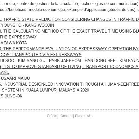
 la route, centre de gestion de la circulation, technologies de communication)
oûts/bénéfices, modèle économique, exemple d’application (études de cas), 
1, TRAFFIC STATE PREDICTION CONSIDERING CHANGES IN TRAFFIC
 YOUNGHO - KANG WOOJIN
4, THE CALCULATING METHOD OF THE EXACT TRAVEL TIME USING B
 THE EXPRESSWAY
KAZAWA KOTA
8, THE PERFORMANCE EVALUATION OF EXPRESSWAY OPERATION BY
RGOS TRANSPORTED VIA EXPRESSWAYS
 ILSOO - KIM SANG-GU - PARK JAEBEOM - HAN DONG-HEE - KIM KYU
6, ITS TO IMPROVE STANDARD OF LIVING, TRANSPORT ECONOMICS 
LAND
TUSAARI MAIJU
6, INDUSTRIAL DESIGN-LED INNOVATION THROUGH A HUMAN-CENTRE
 SYSTEM IN KUALA LUMPUR, MALAYSIA 2020
S JUNG-OK
Crédits
Contact
Plan du site