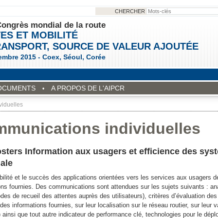
CHERCHER
ongrès mondial de la route
ES ET MOBILITÉ
RANSPORT, SOURCE DE VALEUR AJOUTÉE
embre 2015 - Coex, Séoul, Corée
OCUMENTS
A PROPOS DE L'AIPCR
iduelles
munications individuelles
osters Information aux usagers et efficience des sys
ale
bilité et le succès des applications orientées vers les services aux usagers
ons fournies. Des communications sont attendues sur les sujets suivants : ana
des de recueil des attentes auprès des utilisateurs), critères d’évaluation de
des informations fournies, sur leur localisation sur le réseau routier, sur leur
s) ainsi que tout autre indicateur de performance clé, technologies pour le dé