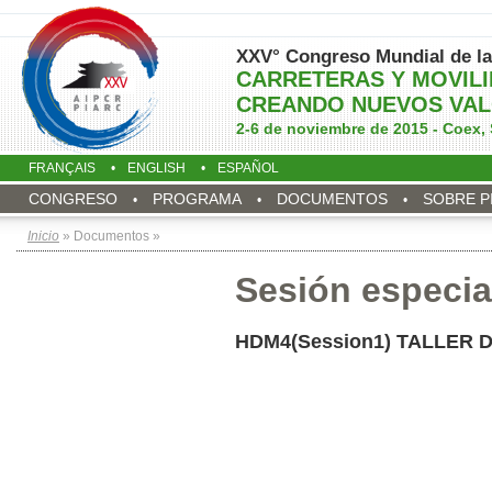
XXV° Congreso Mundial de la
CARRETERAS Y MOVIL
CREANDO NUEVOS VAL
2-6 de noviembre de 2015 - Coex, 
FRANÇAIS
ENGLISH
ESPAÑOL
CONGRESO
PROGRAMA
DOCUMENTOS
SOBRE P
Inicio
» Documentos »
Sesión especia
HDM4(Session1) TALLER D