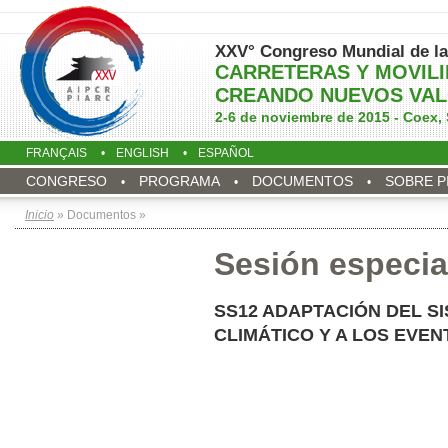
XXV° Congreso Mundial de la
CARRETERAS Y MOVIL
CREANDO NUEVOS VAL
2-6 de noviembre de 2015 - Coex, 
FRANÇAIS
ENGLISH
ESPAÑOL
CONGRESO
PROGRAMA
DOCUMENTOS
SOBRE P
Inicio
» Documentos »
Sesión especia
SS12 ADAPTACIÓN DEL S
CLIMÁTICO Y A LOS EVE