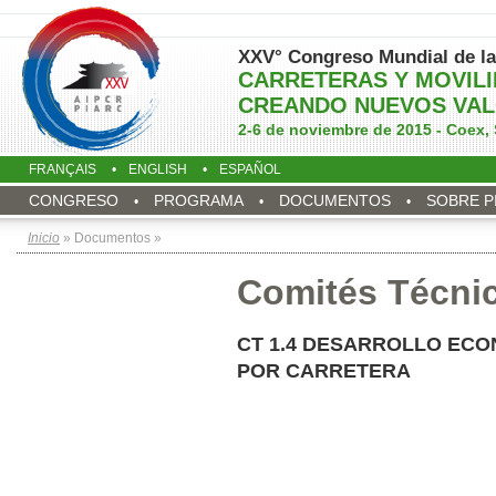
XXV° Congreso Mundial de la
CARRETERAS Y MOVIL
CREANDO NUEVOS VAL
2-6 de noviembre de 2015 - Coex, 
FRANÇAIS
ENGLISH
ESPAÑOL
CONGRESO
PROGRAMA
DOCUMENTOS
SOBRE P
Inicio
» Documentos »
Comités Técni
CT 1.4 DESARROLLO ECO
POR CARRETERA