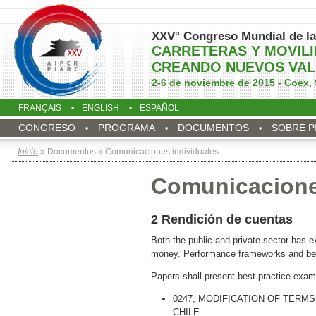
XXV° Congreso Mundial de la
CARRETERAS Y MOVIL
CREANDO NUEVOS VAL
2-6 de noviembre de 2015 - Coex, 
FRANÇAIS
ENGLISH
ESPAÑOL
CONGRESO
PROGRAMA
DOCUMENTOS
SOBRE P
Inicio
» Documentos » Comunicaciones individuales
Comunicacione
2 Rendición de cuentas
Both the public and private sector has ex
money. Performance frameworks and benc
Papers shall present best practice exam
0247, MODIFICATION OF TERM
CHILE