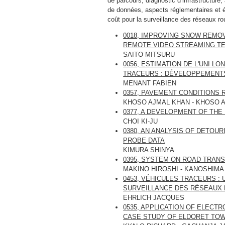
de parcours, diagnostic d’infrastructure,
de données, aspects réglementaires et é
coût pour la surveillance des réseaux ro
0018, IMPROVING SNOW REMO
REMOTE VIDEO STREAMING T
SAITO MITSURU
0056, ESTIMATION DE L'UNI 
TRACEURS : DÉVELOPPEMENT
MENANT FABIEN
0357, PAVEMENT CONDITIONS
KHOSO AJMAL KHAN - KHOSO 
0377, A DEVELOPMENT OF TH
CHOI KI-JU
0380, AN ANALYSIS OF DETOU
PROBE DATA
KIMURA SHINYA
0395, SYSTEM ON ROAD TRANS
MAKINO HIROSHI - KANOSHIMA
0453, VÉHICULES TRACEURS :
SURVEILLANCE DES RÉSEAUX
EHRLICH JACQUES
0535, APPLICATION OF ELEC
CASE STUDY OF ELDORET TOW