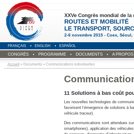
XXVe Congrès mondial de la 
ROUTES ET MOBILITÉ
LE TRANSPORT, SOURC
2-6 novembre 2015 - Coex, Séoul,
FRANÇAIS
ENGLISH
ESPAÑOL
CONGRÈS
PROGRAMME
DOCUMENTS
A PROPOS 
Accueil
» Documents » Communications individuelles
Communications
11 Solutions à bas coût pou
Les nouvelles technologies de communicat
favorisent l’émergence de solutions à b
véhicule traceur).
Des communications sont attendues sur le
smartphones), application des véhicules 