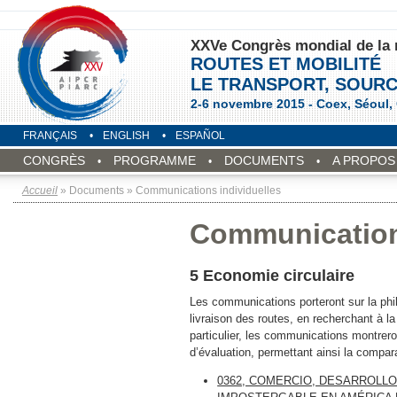
XXVe Congrès mondial de la 
ROUTES ET MOBILITÉ
LE TRANSPORT, SOURC
2-6 novembre 2015 - Coex, Séoul,
FRANÇAIS
ENGLISH
ESPAÑOL
CONGRÈS
PROGRAMME
DOCUMENTS
A PROPOS 
Accueil
» Documents » Communications individuelles
Communications
5 Economie circulaire
Les communications porteront sur la philo
livraison des routes, en recherchant à la
particulier, les communications montrer
d’évaluation, permettant ainsi la compar
0362, COMERCIO, DESARROLLO