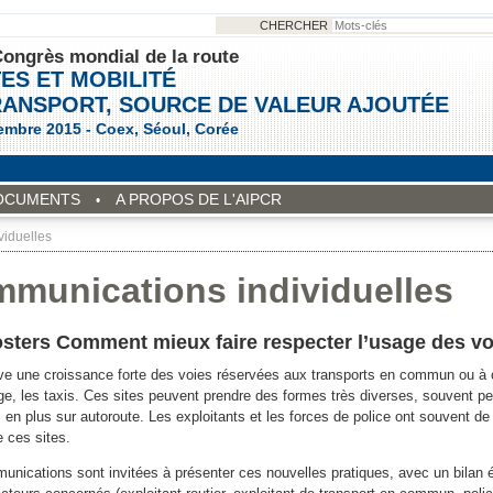
CHERCHER
ongrès mondial de la route
ES ET MOBILITÉ
RANSPORT, SOURCE DE VALEUR AJOUTÉE
embre 2015 - Coex, Séoul, Corée
OCUMENTS
A PROPOS DE L'AIPCR
iduelles
munications individuelles
osters Comment mieux faire respecter l’usage des vo
e une croissance forte des voies réservées aux transports en commun ou à 
ge, les taxis. Ces sites peuvent prendre des formes très diverses, souvent peu
 en plus sur autoroute. Les exploitants et les forces de police ont souvent de 
e ces sites.
nications sont invitées à présenter ces nouvelles pratiques, avec un bilan 