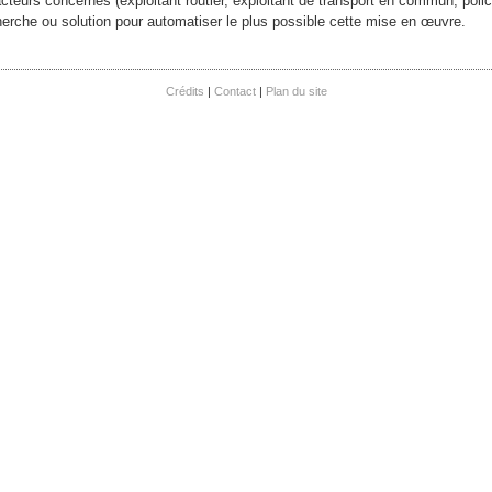
acteurs concernés (exploitant routier, exploitant de transport en commun, polic
herche ou solution pour automatiser le plus possible cette mise en œuvre.
Crédits
Contact
Plan du site