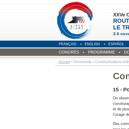
XXVe C
ROUT
LE T
2-6 nov
FRANÇAIS
ENGLISH
ESPAÑOL
CONGRÈS
PROGRAMME
D
Accueil
» Documents » Communications indiv
Com
15 - P
On observ
covoitura
et de plus
l’usage d
Des commu