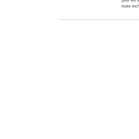
pour les 
toute rec