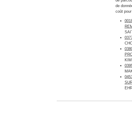
de parcour
de donnée
coût pour
001
REM
SAI
037
CHO
038
PRO
KIM
039
MAK
045
SUR
EHR