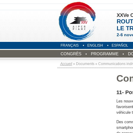
XXVe C
ROUT
LE T
2-6 nov
FRANÇAIS
ENGLISH
ESPAÑOL
CONGRÈS
PROGRAMME
D
Accueil
» Documents » Communications indiv
Com
11- Po
Les nouve
favorisen
véhicule t
Des commu
smartphon