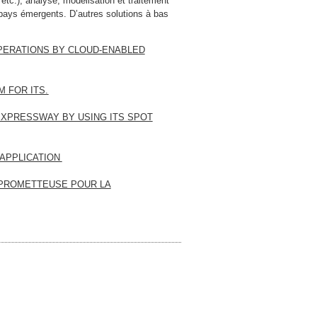
 etc.), analyse, modélisation et traitement
pays émergents. D’autres solutions à bas
PERATIONS BY CLOUD-ENABLED
 FOR ITS.
 EXPRESSWAY BY USING ITS SPOT
 APPLICATION
T PROMETTEUSE POUR LA