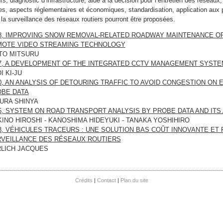
s, diagnostic d’infrastructure, aide à la décision pour l’entretien des réseaux,
s, aspects réglementaires et économiques, standardisation, application aux 
 la surveillance des réseaux routiers pourront être proposées.
8, IMPROVING SNOW REMOVAL-RELATED ROADWAY MAINTENANCE O
OTE VIDEO STREAMING TECHNOLOGY
TO MITSURU
7, A DEVELOPMENT OF THE INTEGRATED CCTV MANAGEMENT SYSTEM
I KI-JU
0, AN ANALYSIS OF DETOURING TRAFFIC TO AVOID CONGESTION ON
BE DATA
URA SHINYA
5, SYSTEM ON ROAD TRANSPORT ANALYSIS BY PROBE DATA AND ITS
INO HIROSHI - KANOSHIMA HIDEYUKI - TANAKA YOSHIHIRO
3, VÉHICULES TRACEURS : UNE SOLUTION BAS COÛT INNOVANTE E
VEILLANCE DES RÉSEAUX ROUTIERS
LICH JACQUES
Crédits
Contact
Plan du site