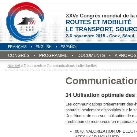
XXVe Congrès mondial de la 
ROUTES ET MOBILITÉ
LE TRANSPORT, SOURC
2-6 novembre 2015 - Coex, Séoul,
FRANÇAIS
ENGLISH
ESPAÑOL
CONGRÈS
PROGRAMME
DOCUMENTS
A PROPOS 
Accueil
» Documents » Communications individuelles
Communications
34 Utilisation optimale des
Les communications présenteront des étu
naturels localement disponibles sur le si
Des études de cas sur l’utilisation de m
raréfaction de ressources en matériaux 
0070, VALORIZATION OF ELEC