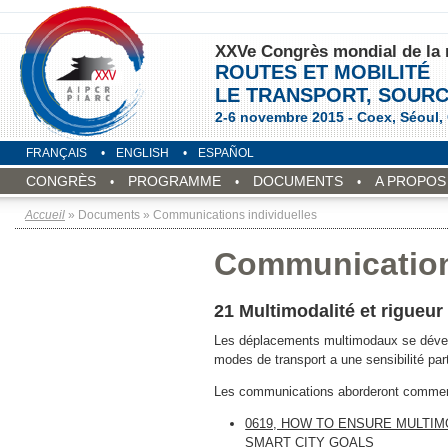
XXVe Congrès mondial de la 
ROUTES ET MOBILITÉ
LE TRANSPORT, SOURC
2-6 novembre 2015 - Coex, Séoul,
FRANÇAIS
ENGLISH
ESPAÑOL
CONGRÈS
PROGRAMME
DOCUMENTS
A PROPOS 
Accueil
» Documents » Communications individuelles
Communications
21 Multimodalité et rigueur
Les déplacements multimodaux se dévelo
modes de transport a une sensibilité par
Les communications aborderont comment
0619, HOW TO ENSURE MULTIM
SMART CITY GOALS