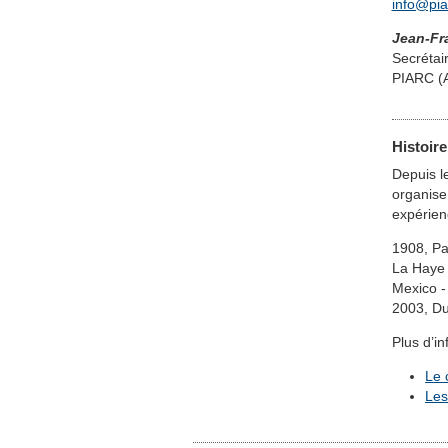
info@pia
Jean-Fr
Secrétai
PIARC (A
Histoir
Depuis l
organise
expérien
1908, Pa
La Haye 
Mexico -
2003, Du
Plus d’in
Le 
Les