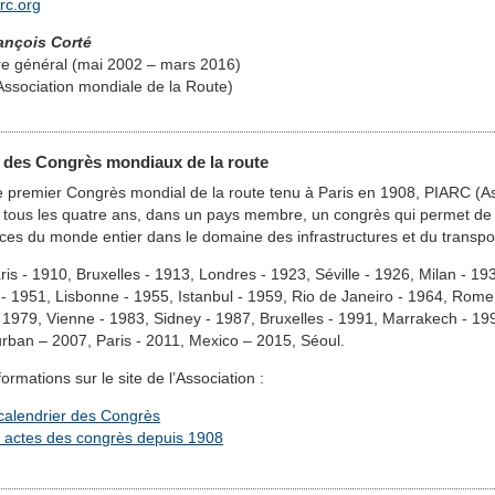
rc.org
ançois Corté
re général (mai 2002 – mars 2016)
ssociation mondiale de la Route)
e des Congrès mondiaux de la route
e premier Congrès mondial de la route tenu à Paris en 1908, PIARC (As
 tous les quatre ans, dans un pays membre, un congrès qui permet de c
ces du monde entier dans le domaine des infrastructures et du transport
ris - 1910, Bruxelles - 1913, Londres - 1923, Séville - 1926, Milan - 1
- 1951, Lisbonne - 1955, Istanbul - 1959, Rio de Janeiro - 1964, Rome
 1979, Vienne - 1983, Sidney - 1987, Bruxelles - 1991, Marrakech - 19
rban – 2007, Paris - 2011, Mexico – 2015, Séoul.
formations sur le site de l’Association :
calendrier des Congrès
 actes des congrès depuis 1908