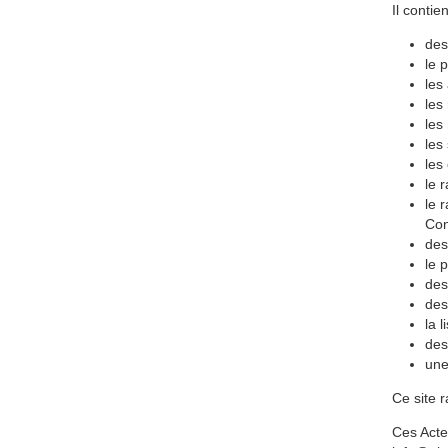
Il contien
des
le 
les
les
les
les
les
le 
le 
Con
des
le 
des
des
la l
des
une
Ce site 
Ces Acte