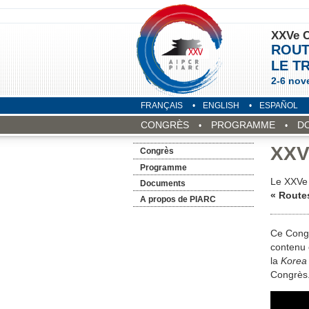
XXVe C
ROUT
LE T
2-6 nov
FRANÇAIS
ENGLISH
ESPAÑOL
CONGRÈS
PROGRAMME
D
XXV
Congrès
Programme
Le XXVe 
Documents
« Routes
A propos de PIARC
Ce Congr
contenu 
la
Korea 
Congrès