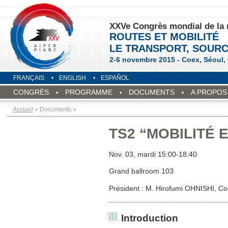
XXVe Congrès mondial de la 
ROUTES ET MOBILITÉ
LE TRANSPORT, SOURC
2-6 novembre 2015 - Coex, Séoul,
FRANÇAIS
ENGLISH
ESPAÑOL
CONGRÈS
PROGRAMME
DOCUMENTS
A PROPOS
Accueil
» Documents »
TS2 “MOBILITÉ 
Nov. 03, mardi 15:00-18:40
Grand ballroom 103
Président : M. Hirofumi OHNISHI, C
Introduction