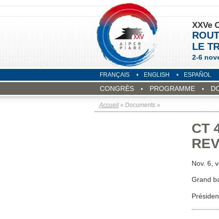
XXVe C
ROUT
LE T
2-6 nov
FRANÇAIS
ENGLISH
ESPAÑOL
CONGRÈS
PROGRAMME
D
Accueil
» Documents »
CT 
REV
Nov. 6, 
Grand b
Présiden