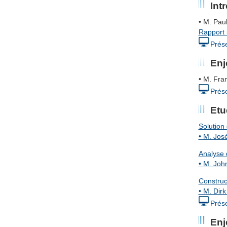
Int
• M. Pa
Rapport i
Prése
Enj
• M. Fra
Prése
Etu
Solution 
• M. Jos
Analyse 
• M. Joh
Construct
• M. Dir
Prése
Enj