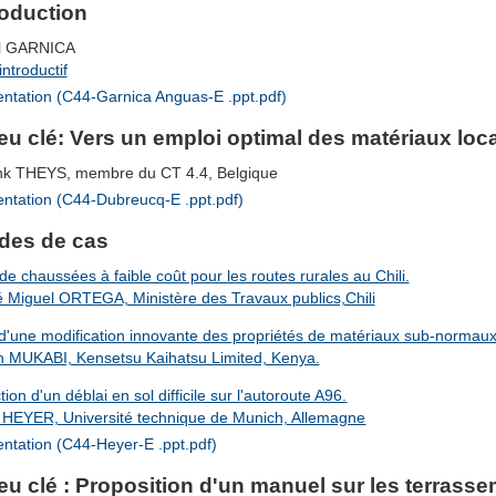
roduction
ul GARNICA
ntroductif
ntation (C44-Garnica Anguas-E .ppt.pdf)
eu clé: Vers un emploi optimal des matériaux loc
nk THEYS, membre du CT 4.4, Belgique
ntation (C44-Dubreucq-E .ppt.pdf)
des de cas
de chaussées à faible coût pour les routes rurales au Chili.
é Miguel ORTEGA, Ministère des Travaux publics,Chili
d'une modification innovante des propriétés de matériaux sub-normaux p
n MUKABI, Kensetsu Kaihatsu Limited, Kenya.
ion d'un déblai en sol difficile sur l'autoroute A96.
k HEYER, Université technique de Munich, Allemagne
ntation (C44-Heyer-E .ppt.pdf)
eu clé : Proposition d'un manuel sur les terrass