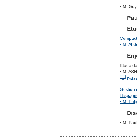
• M. Gu
Pau
Etu
Compacta
• M. Abd
Enj
Etude de
• M. ASH
Prés
Gestion 
l'Espagn
• M. Fe
Dis
• M. Pa